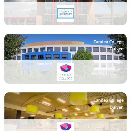
Candea College
Duiven
Candea College
Duiven