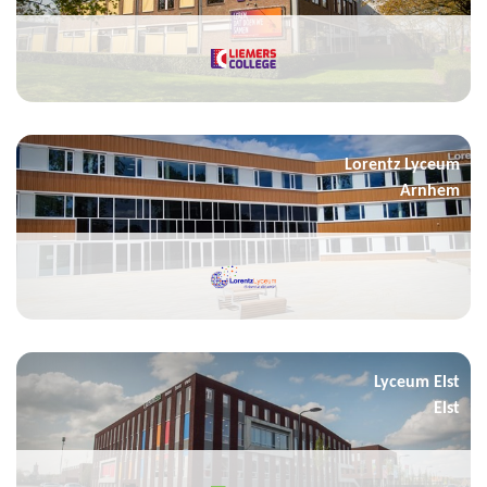
Lorentz Lyceum
Arnhem
Lyceum Elst
Elst