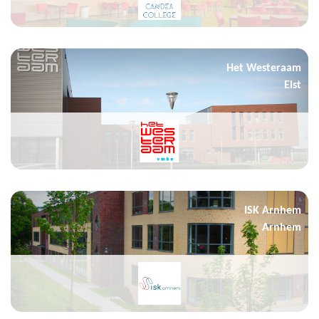
Het Westeraam
Elst
ISK Arnhem
Arnhem