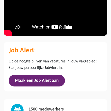
Previous
Next
Job Alert
Op de hoogte blijven van vacatures in jouw vakgebied?
Stel jouw persoonlijke JobAlert in.
Maak een Job Alert aan
1500
medewerkers