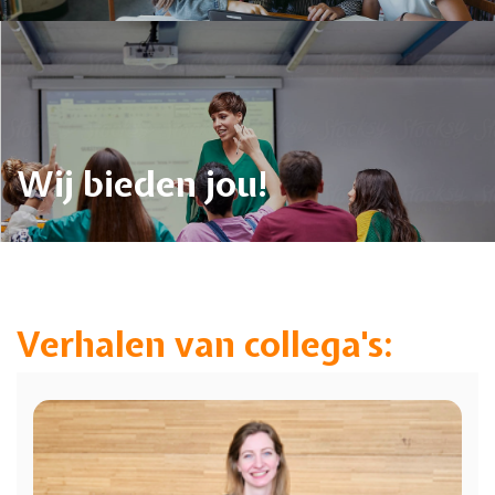
Wij bieden jou!
Verhalen van collega's:
Previous
Next