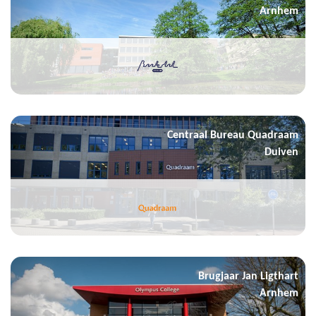
Arnhem
Centraal Bureau Quadraam
Duiven
Brugjaar Jan Ligthart
Arnhem