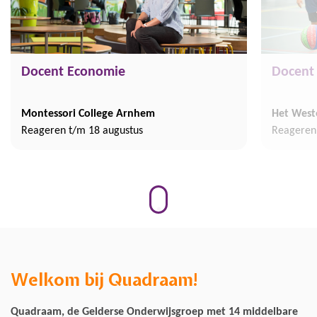
Docent Economie
Docent 
Montessori College Arnhem
Het Wes
Reageren t/m 18 augustus
Reageren
Welkom bij Quadraam!
Previous
Next
Previous
Next
Quadraam, de Gelderse Onderwijsgroep met 14 middelbare