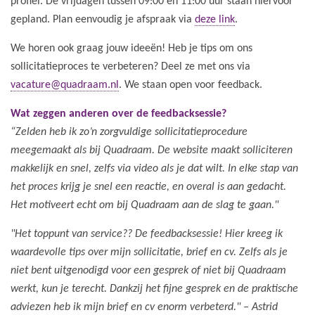
profiel. De vrijdagen tussen 09:00 en 11:00 uur staan hiervoor
gepland. Plan eenvoudig je afspraak via
deze link
.
We horen ook graag jouw ideeën! Heb je tips om ons
sollicitatieproces te verbeteren? Deel ze met ons via
vacature@quadraam.nl
. We staan open voor feedback.
Wat zeggen anderen over de feedbacksessie?
“Zelden heb ik zo’n zorgvuldige sollicitatieprocedure
meegemaakt als bij Quadraam. De website maakt solliciteren
makkelijk en snel, zelfs via video als je dat wilt. In elke stap van
het proces krijg je snel een reactie, en overal is aan gedacht.
Het motiveert echt om bij Quadraam aan de slag te gaan."
"Het toppunt van service?? De feedbacksessie! Hier kreeg ik
waardevolle tips over mijn sollicitatie, brief en cv. Zelfs als je
niet bent uitgenodigd voor een gesprek of niet bij Quadraam
werkt, kun je terecht. Dankzij het fijne gesprek en de praktische
adviezen heb ik mijn brief en cv enorm verbeterd." – Astrid