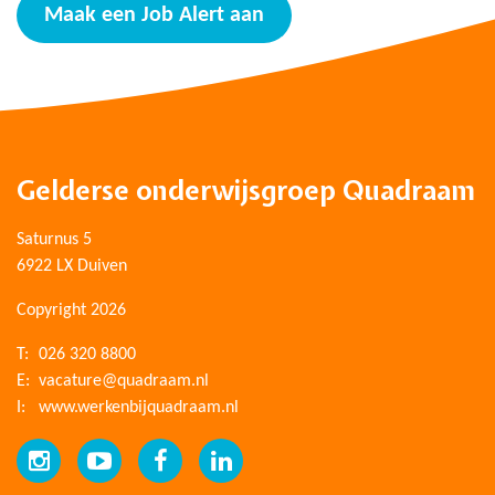
Maak een Job Alert aan
Gelderse onderwijsgroep Quadraam
Saturnus 5
6922 LX Duiven
Copyright 2026
T:
026 320 8800
E:
vacature@quadraam.nl
I:
www.werkenbijquadraam.nl