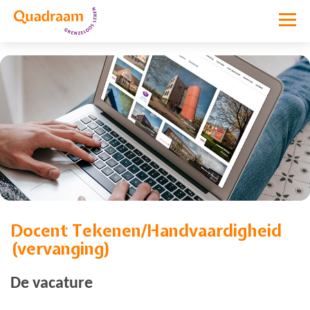
Docent Tekenen/Handvaardigheid
Vacature niet meer actief
(vervanging)
De vacature