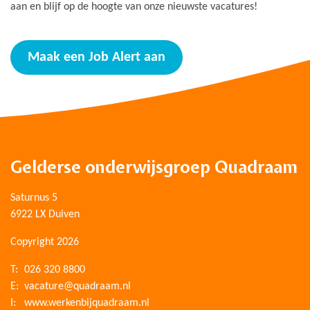
aan en blijf op de hoogte van onze nieuwste vacatures!
Maak een Job Alert aan
Gelderse onderwijsgroep Quadraam
Saturnus 5
6922 LX Duiven
Copyright 2026
T:
026 320 8800
E:
vacature@quadraam.nl
I:
www.werkenbijquadraam.nl