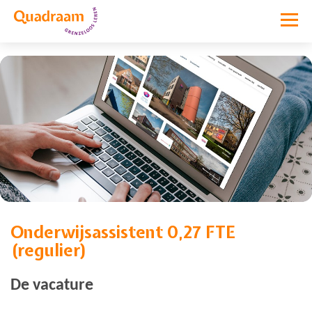
Onderwijsassistent 0,27 FTE
Vacature niet meer actief
(regulier)
De vacature