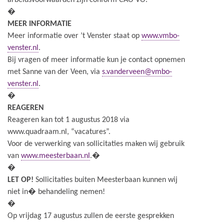
arbeidsvoorwaarden zijn conform CAO VO.
�
MEER INFORMATIE
Meer informatie over ’t Venster staat op
www.vmbo-
venster.nl
.
Bij vragen of meer informatie kun je contact opnemen
met Sanne van der Veen, via
s.vanderveen@vmbo-
venster.nl
.
�
REAGEREN
Reageren kan tot 1 augustus 2018 via
www.quadraam.nl, “vacatures”.
Voor de verwerking van sollicitaties maken wij gebruik
van
www.meesterbaan.nl
.�
�
LET OP!
Sollicitaties buiten Meesterbaan kunnen wij
niet in� behandeling nemen!
�
Op vrijdag 17 augustus zullen de eerste gesprekken