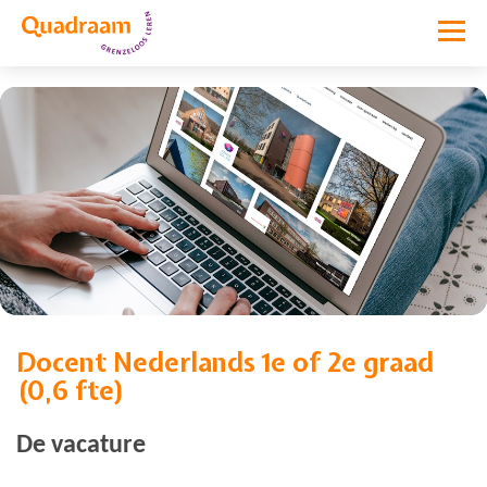
Docent Nederlands 1e of 2e graad
Vacature niet meer actief
(0,6 fte)
De vacature