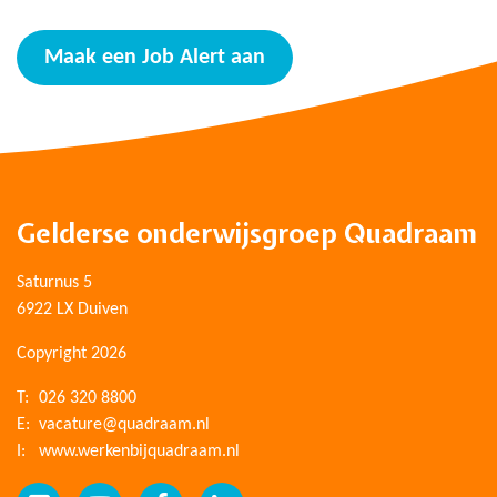
Maak een Job Alert aan
Gelderse onderwijsgroep Quadraam
Saturnus 5
6922 LX Duiven
Copyright 2026
T:
026 320 8800
E:
vacature@quadraam.nl
I:
www.werkenbijquadraam.nl