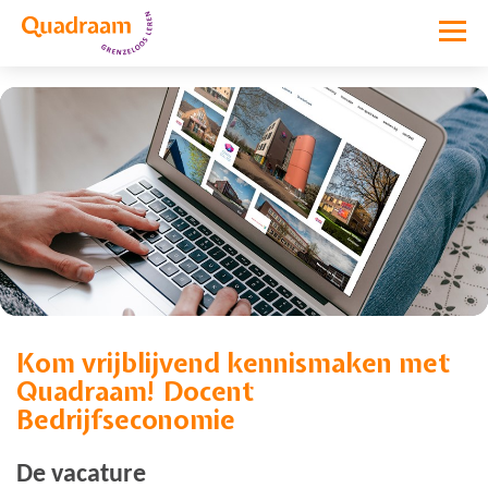
Kom vrijblijvend kennismaken met
Vacature niet meer actief
Quadraam! Docent
Bedrijfseconomie
De vacature