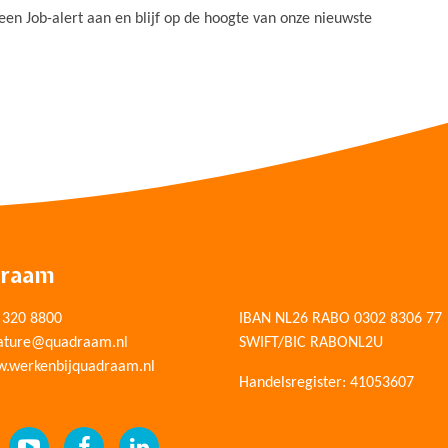
n Job-alert aan en blijf op de hoogte van onze nieuwste
draam
 320 8800
IBAN NL26 RABO 0302 8306 77
ature@quadraam.nl
SWIFT/BIC RABONL2U
.werkenbijquadraam.nl
Handelsregister: 41053607