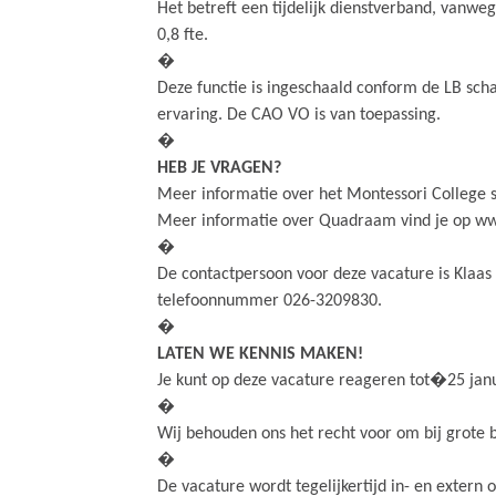
Het betreft een tijdelijk dienstverband, vanweg
0,8 fte.
�
Deze functie is ingeschaald conform de LB schaa
ervaring. De CAO VO is van toepassing.
�
HEB JE VRAGEN?
Meer informatie over het Montessori College
Meer informatie over Quadraam vind je op w
�
De contactpersoon voor deze vacature is Klaas B
telefoonnummer 026-3209830.
�
LATEN WE KENNIS MAKEN!
Je kunt op deze vacature reageren tot�25 jan
�
Wij behouden ons het recht voor om bij grote b
�
De vacature wordt tegelijkertijd in- en extern 