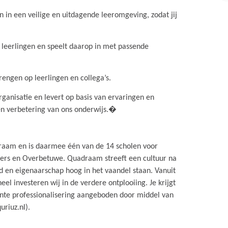
n in een veilige en uitdagende leeromgeving, zodat jij
n leerlingen en speelt daarop in met passende
rengen op leerlingen en collega’s.
rganisatie en levert op basis van ervaringen en
en verbetering van ons onderwijs.�
raam en is daarmee één van de 14 scholen voor
mers en Overbetuwe. Quadraam streeft een cultuur na
 en eigenaarschap hoog in het vaandel staan. Vanuit
el investeren wij in de verdere ontplooiing. Je krijgt
nte professionalisering aangeboden door middel van
riuz.nl).