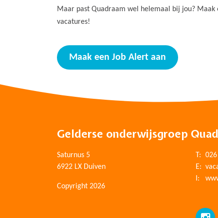
Maar past Quadraam wel helemaal bij jou? Maak ee
vacatures!
Maak een Job Alert aan
Gelderse onderwijsgroep Qua
Saturnus 5
T:
026
6922 LX Duiven
E:
vac
I:
www
Copyright 2026