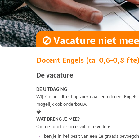
Vacature niet meer
Docent Engels (ca. 0,6-0,8 fte
De vacature
DE UITDAGING
Wij zijn per direct op zoek naar een docent Engels
mogelijk ook onderbouw.
�
WAT BRENG JE MEE?
Om de functie succesvol in te vullen:
ben je in het bezit van een 1e graads bevoegdh