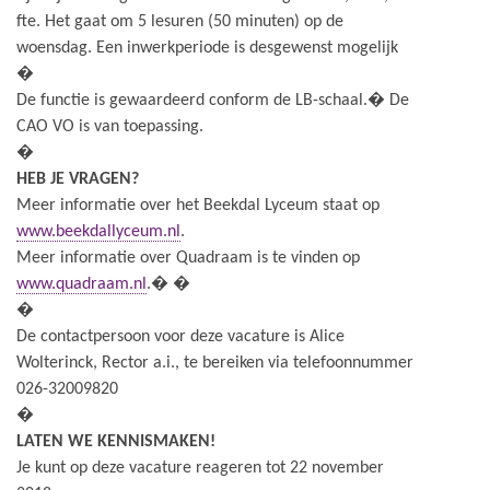
fte. Het gaat om 5 lesuren (50 minuten) op de
woensdag. Een inwerkperiode is desgewenst mogelijk
�
De functie is gewaardeerd conform de LB-schaal.� De
CAO VO is van toepassing.
�
HEB JE VRAGEN?
Meer informatie over het Beekdal Lyceum staat op
www.beekdallyceum.nl
.
Meer informatie over Quadraam is te vinden op
www.quadraam.nl
.� �
�
De contactpersoon voor deze vacature is Alice
Wolterinck, Rector a.i., te bereiken via telefoonnummer
026-32009820
�
LATEN WE KENNISMAKEN!
Je kunt op deze vacature reageren tot 22 november