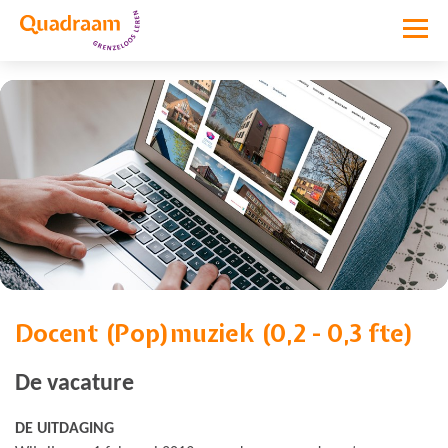
Docent (Pop)muziek (0,2 - 0,3 fte)
Vacature niet meer actief
De vacature
DE UITDAGING