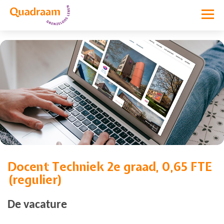
Docent Techniek 2e graad, 0,65 FTE
Vacature niet meer actief
(regulier)
De vacature