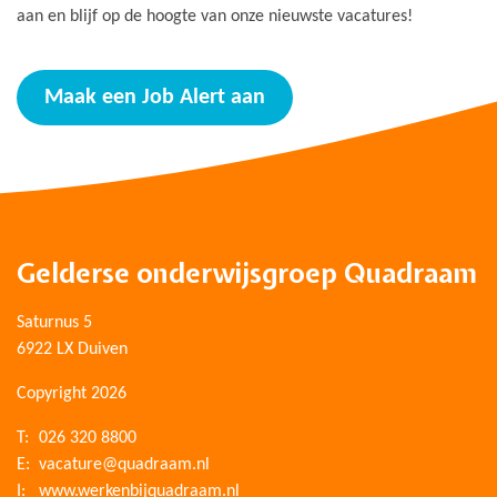
aan en blijf op de hoogte van onze nieuwste vacatures!
Maak een Job Alert aan
Gelderse onderwijsgroep Quadraam
Saturnus 5
6922 LX Duiven
Copyright 2026
T:
026 320 8800
E:
vacature@quadraam.nl
I:
www.werkenbijquadraam.nl