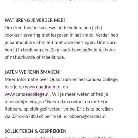
WAT BRENG JE VERDER MEE?
Om deze functie succesvol in te vullen, heb jij bij
voorkeur ervaring met lesgeven in het vmbo. Verder heb
je aantoonbare affiniteit met onze leerlingen. Uiteraard
ben jij in bezit van een 2e graads bevoegdheid techniek
of natuurkunde of scheikunde.
LATEN WE KENNISMAKEN!
Meer informatie over Quadraam en het Candea College
lees je op
www.quadraam.nl
en
www.candeacollege.nl
. Wil je meer weten of heb je
inhoudelijke vragen? Neem dan contact op met Eric
Robbers, opleidingsdirecteur vmbo. Eric is te bereiken
via 0316-367800 of per mail: e.robbers@candea.nl
SOLLICITEREN
& GESPREKKEN