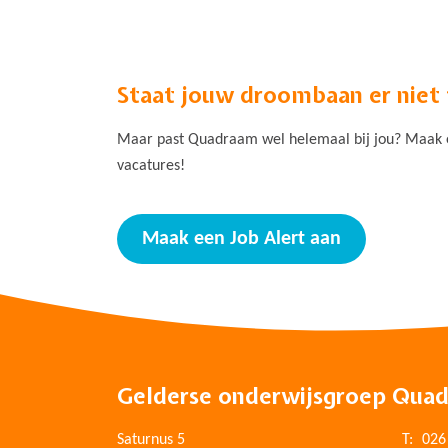
Staat jouw droombaan er niet
Maar past Quadraam wel helemaal bij jou? Maak ee
vacatures!
Maak een Job Alert aan
Gelderse onderwijsgroep Qua
Saturnus 5
T:
026