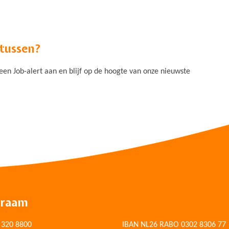
 tussen?
n Job-alert aan en blijf op de hoogte van onze nieuwste
draam
 320 8800
IBAN NL26 RABO 0302 8306 77