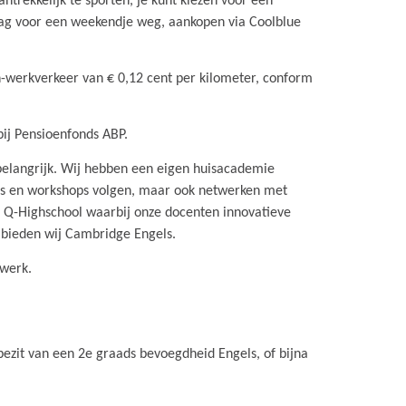
ntrekkelijk te sporten, je kunt kiezen voor een
dag voor een weekendje weg, aankopen via Coolblue
-werkverkeer van € 0,12 cent per kilometer, conform
bij Pensioenfonds ABP.
 belangrijk. Wij hebben een eigen huisacademie
ses en workshops volgen, maar ook netwerken met
 Q-Highschool waarbij onze docenten innovatieve
 bieden wij Cambridge Engels.
 werk.
 bezit van een 2e graads bevoegdheid Engels, of bijna