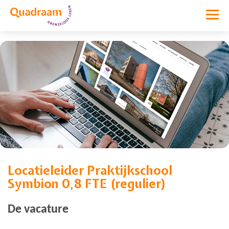
Locatieleider Praktijkschool
Vacature niet meer actief
Symbion 0,8 FTE (regulier)
De vacature