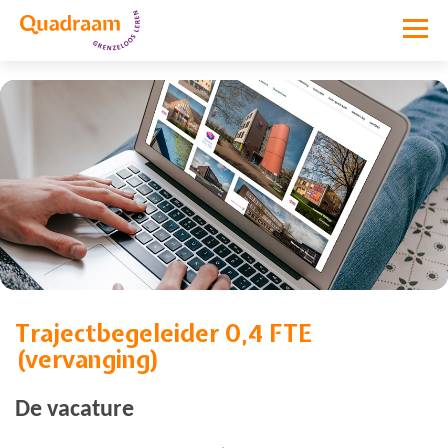
Trajectbegeleider 0,4 FTE
Vacature niet meer actief
(vervanging)
De vacature