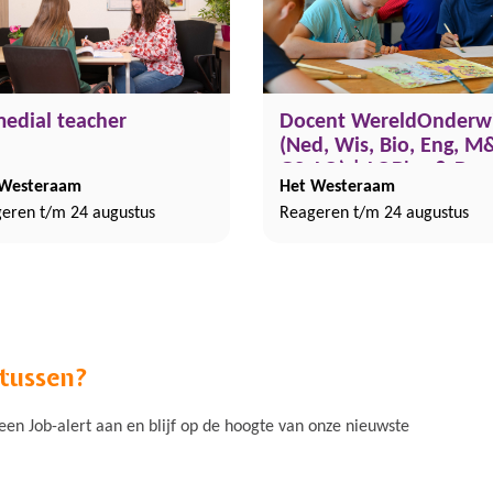
edial teacher
Docent WereldOnderwi
(Ned, Wis, Bio, Eng, 
GS, LO) | LOB'er & De
 Westeraam
Het Westeraam
(0.7-1.0 fte)
eren t/m 24 augustus
Reageren t/m 24 augustus
 tussen?
n Job-alert aan en blijf op de hoogte van onze nieuwste