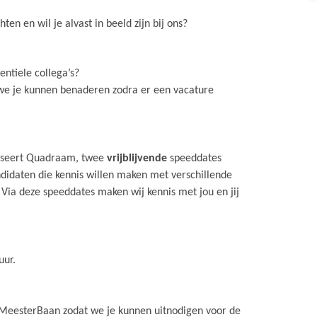
n en wil je alvast in beeld zijn bij ons?
ntiele collega’s?
 we je kunnen benaderen zodra er een vacature
niseert Quadraam, twee
vrijblijvende
speeddates
didaten die kennis willen maken met verschillende
Via deze speeddates maken wij kennis met jou en jij
uur.
 MeesterBaan zodat we je kunnen uitnodigen voor de