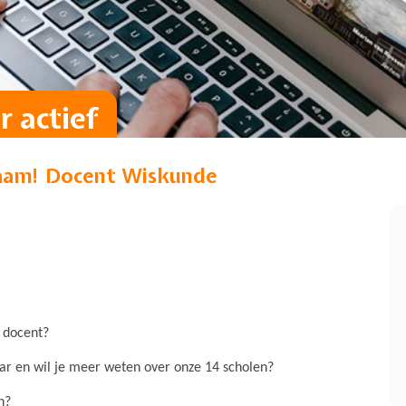
 actief
am! Docent Wiskunde
 docent?
aar en wil je meer weten over onze 14 scholen?
n?