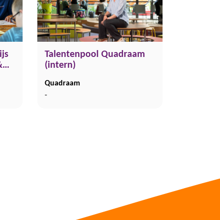
js
Talentenpool Quadraam
M&M,
(intern)
caan
Quadraam
-