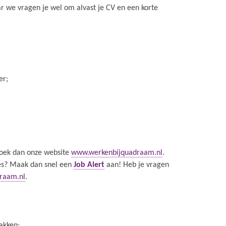
r we vragen je wel om alvast je CV en een korte
er;
zoek dan onze website
www.werkenbijquadraam.nl
.
ures? Maak dan snel een
Job Alert
aan! Heb je vragen
raam.nl
.
akken: