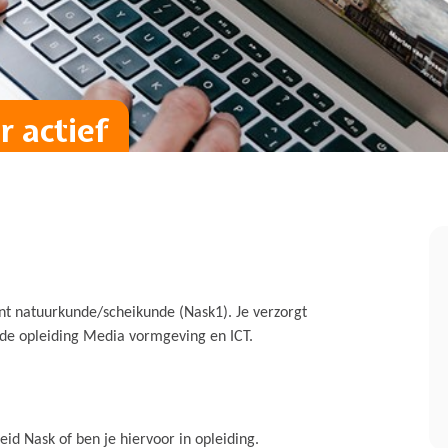
 actief
ent natuurkunde/scheikunde (Nask1). Je verzorgt
n de opleiding Media vormgeving en ICT.
id Nask of ben je hiervoor in opleiding.