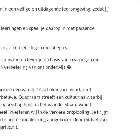
n in een veilige en uitdagende leeromgeving, zodat jij
n leerlingen en speel je daarop in met passende
rengen op leerlingen en collega’s.
rganisatie en lever je op basis van ervaringen en
en verbetering van ons onderwijs.�
armee één van de 14 scholen voor voortgezet
rbetuwe. Quadraam streeft een cultuur na waarbij
naarschap hoog in het vaandel staan. Vanuit
el investeren wij in de verdere ontplooiing. Je krijgt
nte professionalisering aangeboden door middel van
riuz.nl).