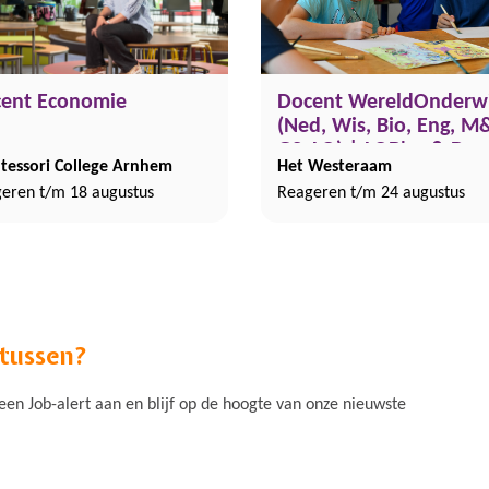
ent Economie
Docent WereldOnderwi
(Ned, Wis, Bio, Eng, 
GS, LO) | LOB'er & De
essori College Arnhem
Het Westeraam
(0.7-1.0 fte)
eren t/m 18 augustus
Reageren t/m 24 augustus
 tussen?
n Job-alert aan en blijf op de hoogte van onze nieuwste