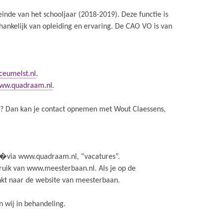
 einde van het schooljaar (2018-2019). Deze functie is
fhankelijk van opleiding en ervaring. De CAO VO is van
ceumelst.nl
.
ww.quadraam.nl
.
ie? Dan kan je contact opnemen met Wout Claessens,
�via www.quadraam.nl, “vacatures”.
bruik van www.meesterbaan.nl. Als je op de
inkt naar de website van meesterbaan.
n wij in behandeling.