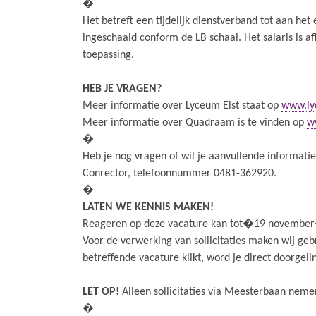
�
Het betreft een tijdelijk dienstverband tot aan het
ingeschaald conform de LB schaal. Het salaris is a
toepassing.
HEB JE VRAGEN?
Meer informatie over Lyceum Elst staat op
www.ly
Meer informatie over Quadraam is te vinden op
w
�
Heb je nog vragen of wil je aanvullende informat
Conrector, telefoonnummer 0481-362920.
�
LATEN WE KENNIS MAKEN!
Reageren op deze vacature kan tot�19 november
Voor de verwerking van sollicitaties maken wij ge
betreffende vacature klikt, word je direct doorgel
LET OP!
Alleen sollicitaties via Meesterbaan neme
�