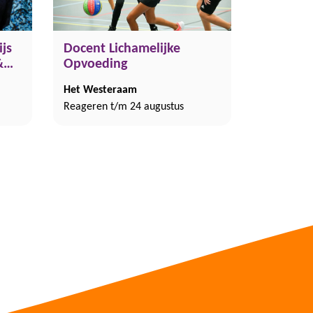
js
Docent Lichamelijke
M&M,
Opvoeding
Het Westeraam
-1.0
Reageren t/m 24 augustus