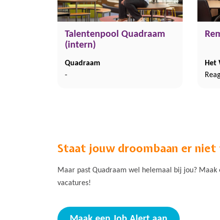
Talentenpool Quadraam
Rem
(intern)
Quadraam
Het
-
Reag
Staat jouw droombaan er niet
Maar past Quadraam wel helemaal bij jou? Maak ee
vacatures!
Maak een Job Alert aan