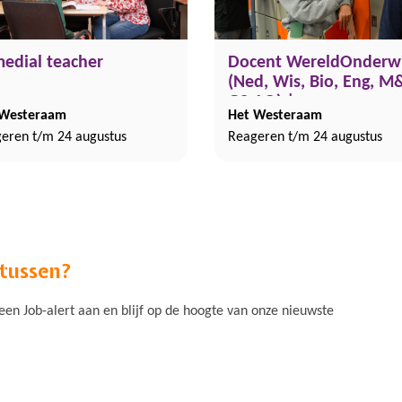
edial teacher
Docent WereldOnderwi
(Ned, Wis, Bio, Eng, 
GS, LO) |
 Westeraam
Het Westeraam
Leerlingbegeleider (0.8
eren t/m 24 augustus
Reageren t/m 24 augustus
fte)
 tussen?
n Job-alert aan en blijf op de hoogte van onze nieuwste