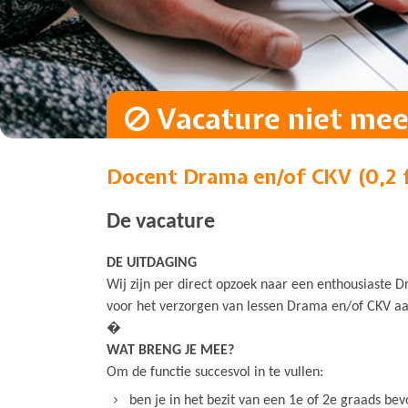
Vacature niet meer
Docent Drama en/of CKV (0,2 
De vacature
DE
UITDAGING
Wij zijn per direct opzoek naar een enthousiaste 
voor het verzorgen van lessen Drama en/of CKV a
�
WAT BRENG JE MEE?
Om de functie succesvol in te vullen:
ben je in het bezit van een 1e of 2e graads b