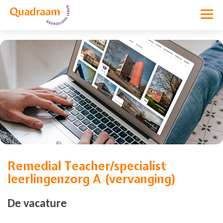
Remedial Teacher/specialist
Vacature niet meer actief
leerlingenzorg A (vervanging)
De vacature