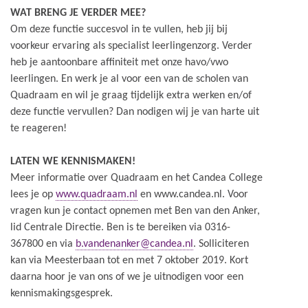
WAT BRENG JE VERDER MEE?
Om deze functie succesvol in te vullen, heb jij bij
voorkeur ervaring als specialist leerlingenzorg. Verder
heb je aantoonbare affiniteit met onze havo/vwo
leerlingen. En werk je al voor een van de scholen van
Quadraam en wil je graag tijdelijk extra werken en/of
deze functie vervullen? Dan nodigen wij je van harte uit
te reageren!
LATEN WE KENNISMAKEN!
Meer informatie over Quadraam en het Candea College
lees je op
www.quadraam.nl
en www.candea.nl. Voor
vragen kun je contact opnemen met Ben van den Anker,
lid Centrale Directie. Ben is te bereiken via 0316-
367800 en via
b.vandenanker@candea.nl
. Solliciteren
kan via Meesterbaan tot en met 7 oktober 2019. Kort
daarna hoor je van ons of we je uitnodigen voor een
kennismakingsgesprek.