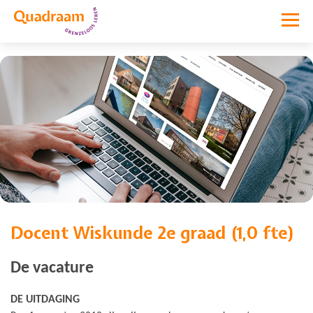
Docent Wiskunde 2e graad (1,0 fte)
Vacature niet meer actief
De vacature
DE UITDAGING