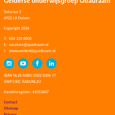
Gelderse onderwijsgroep Quadraam
Saturnus 5
6922 LX Duiven
Copyright 2026
T:
026 320 8800
E:
vacature@quadraam.nl
I:
www.werkenbijquadraam.nl
IBAN NL26 RABO 0302 8306 77
SWIFT/BIC RABONL2U
Handelsregister: 41053607
Contact
Sitemap
Privacy