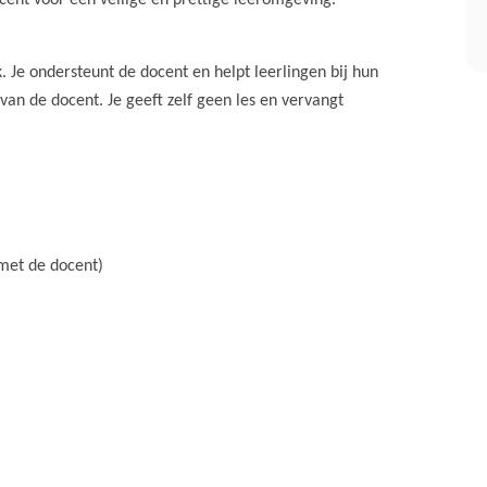
ent voor een veilige en prettige leeromgeving.
ek. Je ondersteunt de docent en helpt leerlingen bij hun
van de docent. Je geeft zelf geen les en vervangt
met de docent)