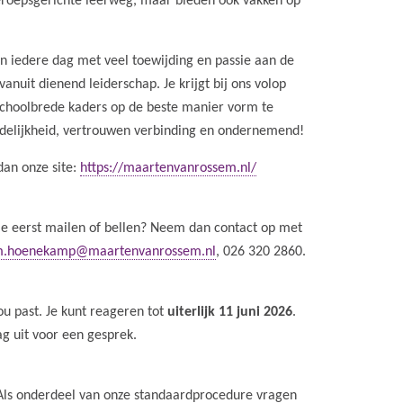
eroepsgerichte leerweg, maar bieden ook vakken op
 iedere dag met veel toewijding en passie aan de
anuit dienend leiderschap. Je krijgt bij ons volop
schoolbrede kaders op de beste manier vorm te
rdelijkheid, vertrouwen verbinding en ondernemend!
dan onze site:
https://maartenvanrossem.nl/
je eerst mailen of bellen? Neem dan contact op met
.hoenekamp@maartenvanrossem.nl
, 026 320 2860.
ou past. Je kunt reageren tot
uiterlijk 11 juni 2026
.
g uit voor een gesprek.
Als onderdeel van onze standaardprocedure vragen