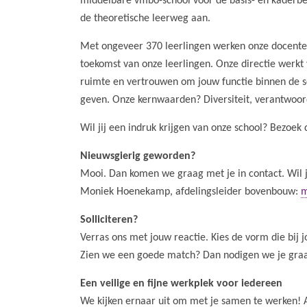
middelbare vmbo-school voor de basis- en kaderb
de theoretische leerweg aan.
Met ongeveer 370 leerlingen werken onze docenten
toekomst van onze leerlingen. Onze directie werkt v
ruimte en vertrouwen om jouw functie binnen de 
geven. Onze kernwaarden? Diversiteit, verantwoo
Wil jij een indruk krijgen van onze school? Bezoek 
Nieuwsgierig geworden?
Mooi. Dan komen we graag met je in contact. Wil 
Moniek Hoenekamp, afdelingsleider bovenbouw:
m
Solliciteren?
Verras ons met jouw reactie. Kies de vorm die bij j
Zien we een goede match? Dan nodigen we je graa
Een veilige en fijne werkplek voor iedereen
We kijken ernaar uit om met je samen te werken! 